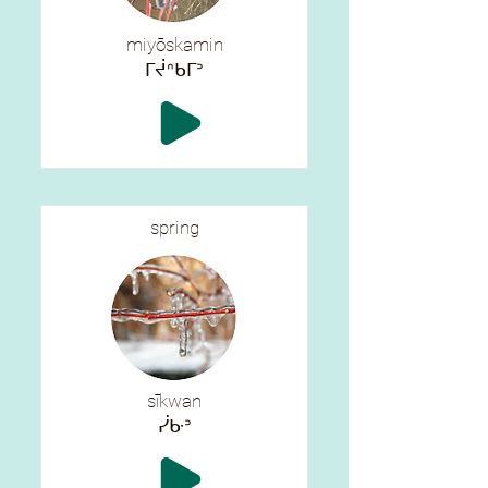
miyōskamin
ᒥᔫᐢᑲᒥᐣ
spring
sīkwan
ᓰᑿᐣ