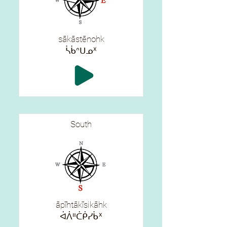
sākāstēnohk
ᓵᑳᐢᑌᓄᕽ
South
āpīhtākīsikāhk
ᐋᐲᐦᑖᑮᓯᑳᕽ