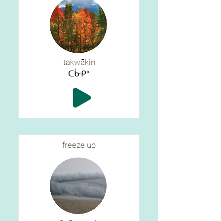
takwākin
ᑕᒁᑭᐣ
freeze up