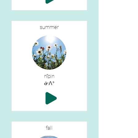
summer
nīpin
ᓃᐱᐣ
fall