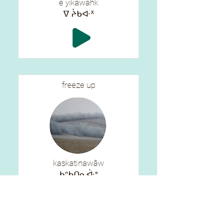
ē yīkawahk
ᐁ ᔩᑲᐘᕽ
freeze up
kaskatinawāw
ᑲᐢᑲᑎᓇᐚᐤ