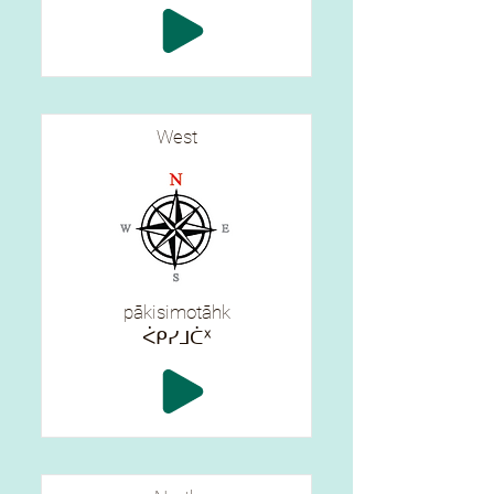
West
pākisimotāhk
ᐹᑭᓯᒧᑖᕽ