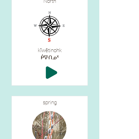
North
kīwētinohk
ᑮᐍᑎᓄᕽ
spring